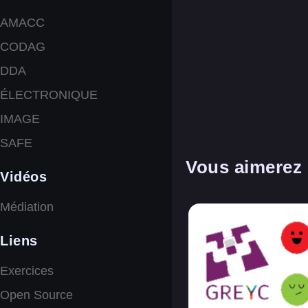
AMACC
CODAG
DDA
ÉLECTRONIQUE
IMAGE
SAFE
Vous aimerez 
Vidéos
Médiation
Liens
Exercices
Open Source